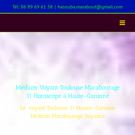
Passer
Tél: 06 89 69 61 38
|
hasouba.marabout@gmail.com
au
contenu
Médium Voyant Toulouse Maraboutage
31 Horoscope à Haute-Garonne
Le voyant Toulouse 31 Hautes-Garonne
Medium Maraboutage Voyance