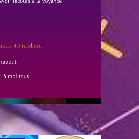
voir recours à la voyance
Landes 40 medium
arabout
l à moi tous