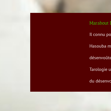
Marabout 
Il connu po
Hasouba m
désenvoûte
Tarologie u
du désenvo