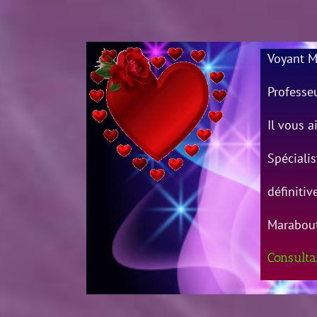
Voyant M
Professe
Il vous 
Spécialis
définiti
Marabou
Consultan