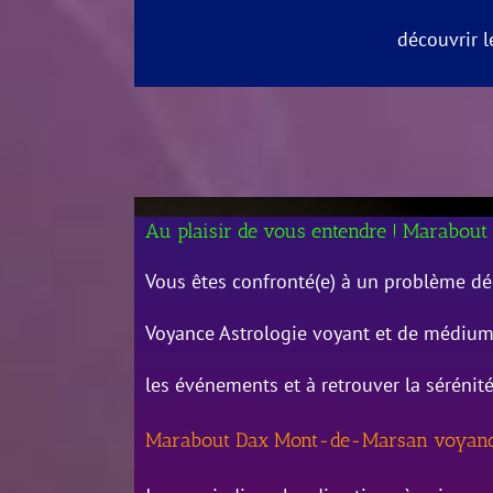
découvrir l
Au plaisir de vous entendre ! Marabo
Vous êtes confronté(e) à un problème d
Voyance Astrologie voyant et de médium 
les événements et à retrouver la sérénit
Marabout Dax Mont-de-Marsan voyan