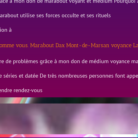
 grâce à mon don de marabout voyant et médium Pourquoi a
bout utilise ses forces occulte et ses rituels
ion à
es comme vous. Marabout Dax Mont-de-Marsan voyance 
bre de problèmes grâce à mon don de médium voyance m
e séries et datée De très nombreuses personnes font appe
rendre rendez-vous