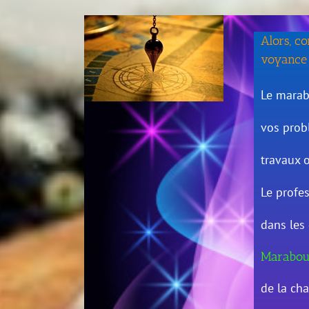
Alors, c
voyance
Le marab
vos prob
travaux 
Le profe
dans les
Marabou
de la ch