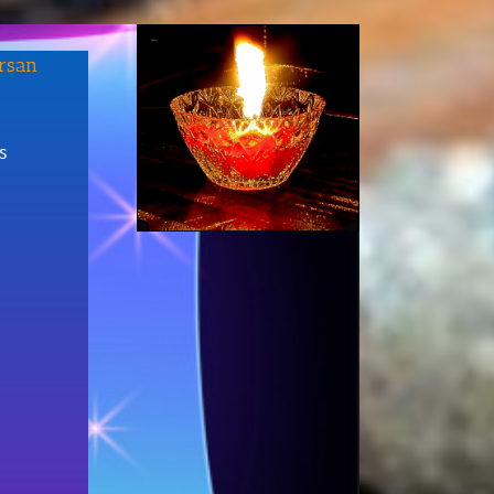
arsan
s