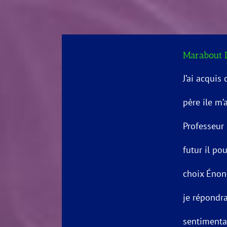
Marabout 
J’ai acquis
père ile m’
Professeur
futur il po
choix Énon
je répondra
sentimentau