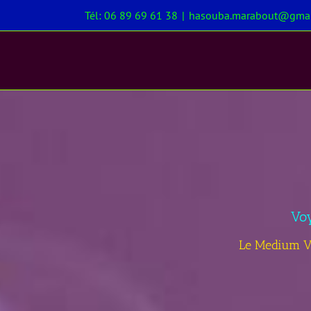
Passer
Tél: 06 89 69 61 38
|
hasouba.marabout@gmai
au
contenu
Vo
Le Medium V